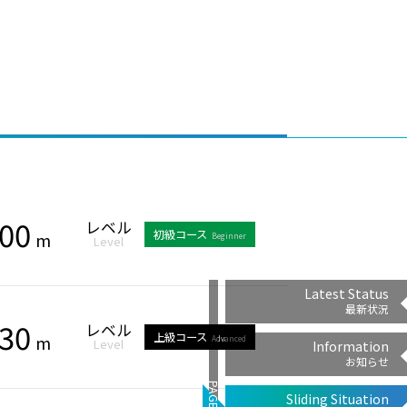
00
レベル
初級コース
m
Beginner
Level
Latest Status
最新状況
30
レベル
上級コース
m
Advanced
Level
Information
お知らせ
Sliding Situation